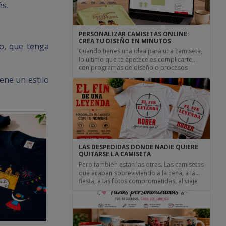
buena comida o un servicio […]
és.
PERSONALIZAR CAMISETAS ONLINE:
CREA TU DISEÑO EN MINUTOS
o, que tenga
Cuando tienes una idea para una camiseta,
lo último que te apetece es complicarte
con programas de diseño o procesos
eternos. Hoy puedes personalizar
ene un estilo
camisetas online directamente desde tu
.
navegador, subir tus propias imágenes,
añadir textos y ver el resultado antes de
hacer el pedido. Tanto si quieres crear una
camiseta para una despedida, una […]
LAS DESPEDIDAS DONDE NADIE QUIERE
QUITARSE LA CAMISETA
Pero también están las otras. Las camisetas
que acaban sobreviviendo a la cena, a la
fiesta, a las fotos comprometidas, al viaje
de vuelta y hasta al verano siguiente. Ya no
todo vale Durante años las despedidas
parecían competir por ver quién llevaba la
camiseta más escandalosa. Frases
gigantes, colores imposibles y diseños que