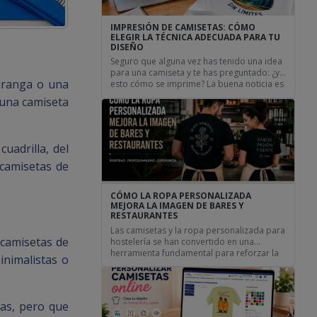
IMPRESIÓN DE CAMISETAS: CÓMO
ELEGIR LA TÉCNICA ADECUADA PARA TU
DISEÑO
Seguro que alguna vez has tenido una idea
para una camiseta y te has preguntado: ¿y
haranga o una
esto cómo se imprime? La buena noticia es
que no necesitas convertirte en experto en
 una camiseta
técnicas de estampación para conseguir
una camiseta que quede genial. Lo
importante es tener claro qué quieres
hacer y dejar que la técnica adecuada […]
uadrilla, del
 camisetas de
CÓMO LA ROPA PERSONALIZADA
MEJORA LA IMAGEN DE BARES Y
RESTAURANTES
Las camisetas y la ropa personalizada para
 camisetas de
hostelería se han convertido en una
herramienta fundamental para reforzar la
inimalistas o
imagen de bares, restaurantes y cafeterías.
La imagen visual de un negocio influye
directamente en la percepción de los
clientes. Hoy en día, los negocios de
tas, pero que
hostelería no solo compiten por ofrecer