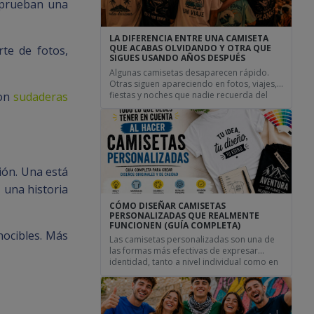
, prueban una
LA DIFERENCIA ENTRE UNA CAMISETA
QUE ACABAS OLVIDANDO Y OTRA QUE
te de fotos,
SIGUES USANDO AÑOS DESPUÉS
Algunas camisetas desaparecen rápido.
Otras siguen apareciendo en fotos, viajes,
fiestas y noches que nadie recuerda del
con
sudaderas
todo. Hay camisetas que compras para
salir del paso. Cumplen su función durante
un día concreto, hacen gracia durante unas
horas y después se pierden en el armario
sin demasiada historia. Pero hay otras que
sobreviven a mudanzas, […]
ión. Una está
 una historia
CÓMO DISEÑAR CAMISETAS
PERSONALIZADAS QUE REALMENTE
FUNCIONEN (GUÍA COMPLETA)
nocibles. Más
Las camisetas personalizadas son una de
las formas más efectivas de expresar
identidad, tanto a nivel individual como en
grupo. Ya sea para eventos, empresas o
uso personal, un buen diseño marca la
diferencia entre una camiseta que pasa
desapercibida y una que realmente