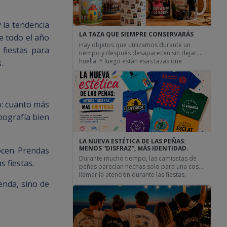
parecían […]
 la tendencia
LA TAZA QUE SIEMPRE CONSERVARÁS
e todo el año
Hay objetos que utilizamos durante un
fiestas para
tiempo y después desaparecen sin dejar
huella. Y luego están esas tazas que
.
sobreviven a mudanzas, cambios de
trabajo y cientos de desayunos.
Curiosamente, casi nunca son las más
caras ni las más modernas. Lo que las hace
especiales suele ser la historia que llevan
o: cuanto más
detrás Hay objetos que […]
pografía bien
LA NUEVA ESTÉTICA DE LAS PEÑAS:
MENOS “DISFRAZ”, MÁS IDENTIDAD.
ocen. Prendas
Durante mucho tiempo, las camisetas de
 fiestas.
peñas parecían hechas solo para una cosa:
llamar la atención durante las fiestas.
renda, sino de
Colores fuertes, frases enormes, dibujos
improvisados y ese punto de “disfraz” que
funcionaba una noche, pero que muchas
veces acababa olvidado en el fondo del
armario. Pero algo está cambiando. Cada
vez más grupos, cuadrillas y […]