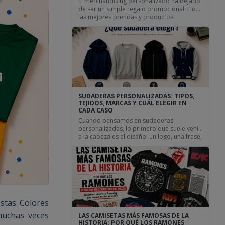
El merchandising personalizado ha dejado
de ser un simple regalo promocional. Hoy,
las mejores prendas y productos
personalizados consiguen algo mucho más
difícil: que las personas quieran seguir
utilizándolos durante años. El mejor
merchandising no parece merchandising
Todos hemos recibido alguna vez una
camiseta personalizada, una bolsa de tela
personalizada o una taza personalizada
con […]
SUDADERAS PERSONALIZADAS: TIPOS,
TEJIDOS, MARCAS Y CUÁL ELEGIR EN
CADA CASO
Cuando pensamos en sudaderas
personalizadas, lo primero que suele venir
a la cabeza es el diseño: un logo, una frase,
el nombre de una peña, una ilustración o el
escudo de un grupo. Pero antes de llegar a
esa parte hay una decisión igual de
importante: elegir bien el tipo de sudadera.
No todas las […]
stas. Colores
muchas veces
LAS CAMISETAS MÁS FAMOSAS DE LA
HISTORIA: POR QUÉ LOS RAMONES