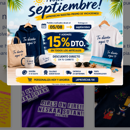
una comida de cuadrilla o incluso como recuerdo años despu
 nueva estética
ara salir del paso. Buscan algo que represente al grup
olver a ponerse.
 hemos hecho para fiestas, cuadrillas y peñas. Cada una ti
parecer un disfraz y empezar a parecer una identidad propia