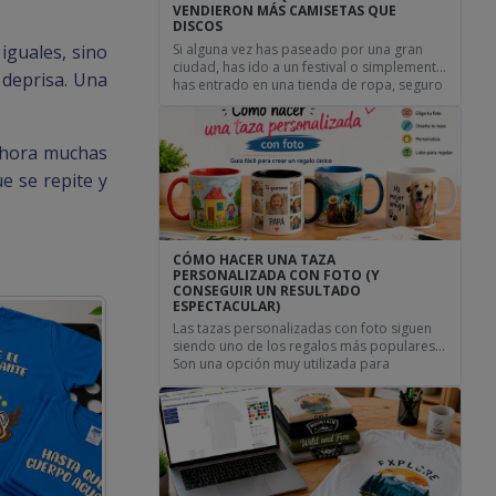
VENDIERON MÁS CAMISETAS QUE
DISCOS
Si alguna vez has paseado por una gran
iguales, sino
ciudad, has ido a un festival o simplemente
 deprisa. Una
has entrado en una tienda de ropa, seguro
que la has visto. Una camiseta negra, un
águila dentro de un círculo y cuatro
apellidos escritos alrededor: Joey, Johnny,
 Ahora muchas
Dee Dee y Tommy Ramone. Lo curioso es
que muchas de […]
e se repite y
CÓMO HACER UNA TAZA
PERSONALIZADA CON FOTO (Y
CONSEGUIR UN RESULTADO
ESPECTACULAR)
Las tazas personalizadas con foto siguen
siendo uno de los regalos más populares.
Son una opción muy utilizada para
cumpleaños, aniversarios, despedidas de
soltero y soltera o regalos de empresa.
Son prácticas, económicas y, cuando se
diseñan bien, se convierten en un recuerdo
que se utiliza durante años. La buena
noticia es que hoy en […]