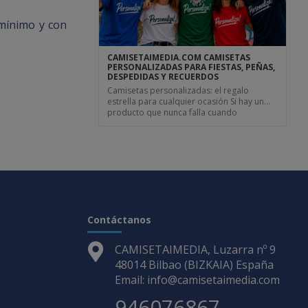
funciona. Si estás pensando en crear tu
propio diseño, puedes ver […]
 mínimo y con
CAMISETAIMEDIA.COM CAMISETAS
PERSONALIZADAS PARA FIESTAS, PEÑAS,
DESPEDIDAS Y RECUERDOS
Camisetas personalizadas: el regalo
estrella para cualquier ocasión Si hay un
producto que nunca falla cuando
hablamos de regalos originales y
personalizados, ese es sin duda la
camiseta personalizada. Es versátil, visible,
divertida y, sobre todo, capaz de
representar exactamente lo que quieres
transmitir. Ya sea para una despedida de
soltero, una peña, un cumpleaños […]
Contáctanos
CAMISETAIMEDIA, Luzarra nº 9
48014 Bilbao (BIZKAIA) España
Email: info@camisetaimedia.com
946076867