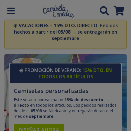
☀️
VACACIONES = 15% DTO. DIRECTO.
Pedidos
hechos a partir del
05/08
→ se entregarán en
septiembre
☀️ PROMOCIÓN DE VERANO:
15% DTO. EN
TODOS LOS ARTÍCULOS
Camisetas personalizadas
Este verano aprovecha un
15% de descuento
directo
en todos los artículos. Los pedidos realizados
desde el
05/08
se fabricarán y entregarán durante el
mes de
septiembre
.
DISEÑAR AHORA