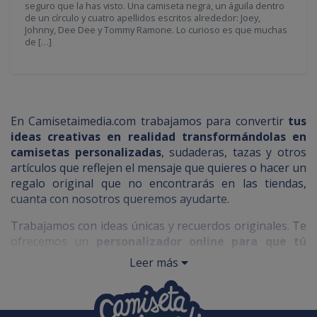
seguro que la has visto. Una camiseta negra, un águila dentro
de un círculo y cuatro apellidos escritos alrededor: Joey,
Johnny, Dee Dee y Tommy Ramone. Lo curioso es que muchas
de […]
En Camisetaimedia.com trabajamos para convertir
tus
ideas creativas en realidad transformándolas en
camisetas personalizadas
, sudaderas, tazas y otros
artículos que reflejen el mensaje que quieres o hacer un
regalo original que no encontrarás en las tiendas,
cuanta con nosotros queremos ayudarte.
Trabajamos con ideas únicas y recuerdos originales. Te
ofrecemos un
personalizador online para que tú
seas el diseñador
y nosotros nos encarguemos del
Leer más
resto.
Con más de 20 años de experiencia y un equipo cercano
y profesional, te ofrecemos soporte por WhatsApp o