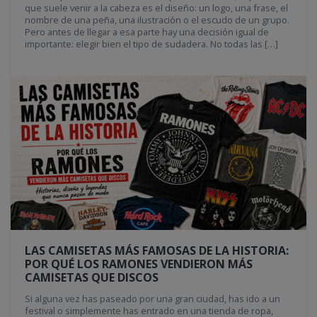
que suele venir a la cabeza es el diseño: un logo, una frase, el
nombre de una peña, una ilustración o el escudo de un grupo.
Pero antes de llegar a esa parte hay una decisión igual de
importante: elegir bien el tipo de sudadera. No todas las […]
LAS CAMISETAS MÁS FAMOSAS DE LA HISTORIA:
POR QUÉ LOS RAMONES VENDIERON MÁS
CAMISETAS QUE DISCOS
Si alguna vez has paseado por una gran ciudad, has ido a un
festival o simplemente has entrado en una tienda de ropa,