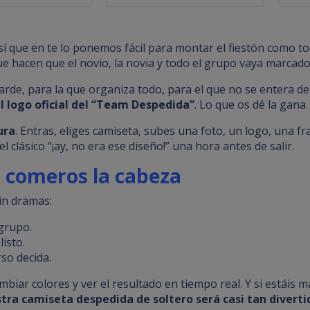
MBIO A LA
Soltera
D
OLUCIÓN
Así que en te lo ponemos fácil para montar el fiestón como t
e hacen que el novio, la novia y todo el grupo vaya marcado, 
e, para la que organiza todo, para el que no se entera de na
l logo oficial del “Team Despedida”
. Lo que os dé la gana.
ura
. Entras, eliges camiseta, subes una foto, un logo, una
el clásico “¡ay, no era ese diseño!” una hora antes de salir.
n comeros la cabeza
sin dramas:
 grupo.
isto.
rso decida.
mbiar colores y ver el resultado en tiempo real. Y si estáis 
tra camiseta despedida de soltero será casi tan diverti