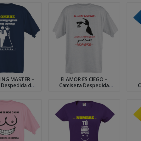
ING MASTER –
El AMOR ES CIEGO –
 Despedida de
Camiseta Despedida
C
oltero
Soltero