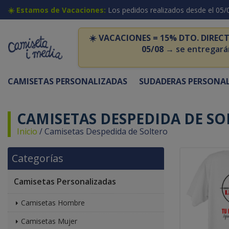
☀️ Estamos de Vacaciones:
Los pedidos realizados desde el 05/
☀️
VACACIONES = 15% DTO. DIRECT
05/08
→ se entregará
CAMISETAS PERSONALIZADAS
SUDADERAS PERSONA
CAMISETAS DESPEDIDA DE S
Inicio
/
Camisetas Despedida de Soltero
Categorías
Camisetas Personalizadas
Camisetas Hombre
Camisetas Mujer