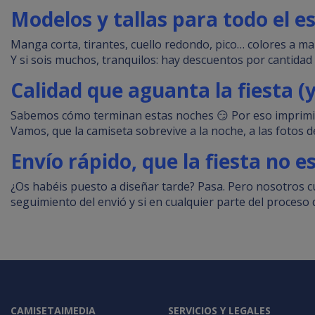
Modelos y tallas para todo el 
Manga corta, tirantes, cuello redondo, pico… colores a man
Y si sois muchos, tranquilos: hay descuentos por cantida
Calidad que aguanta la fiesta (
Sabemos cómo terminan estas noches 😏 Por eso imprimimos
Vamos, que la camiseta sobrevive a la noche, a las fotos d
Envío rápido, que la fiesta no e
¿Os habéis puesto a diseñar tarde? Pasa. Pero nosotros 
seguimiento del envió y si en cualquier parte del proceso
CAMISETAIMEDIA
SERVICIOS Y LEGALES