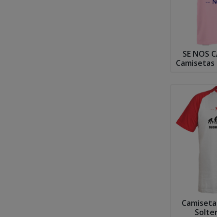
SE NOS C
Camisetas
de
Camiseta
Solte