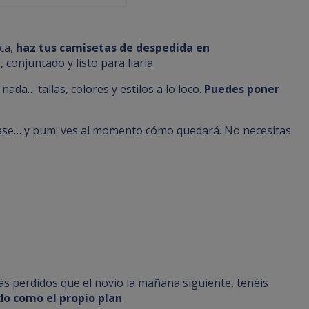
espedida de Soltero
oca,
haz tus camisetas de despedida en
conjuntado y listo para liarla.
da… tallas, colores y estilos a lo loco.
Puedes poner
 frase… y pum: ves al momento cómo quedará. No necesitas
más perdidos que el novio la mañana siguiente, tenéis
do como el propio plan
.