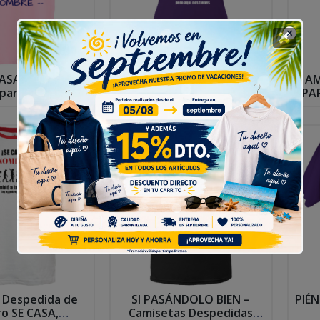
ASA EL NENE –
CAMISETA DESPEDIDAS DE
AM
 para Despedida
SOLTERO, TU SABRAS… –
PA
 Soltero
Camiseta Despedida
Soltera
 Despedida de
SI PASÁNDOLO BIEN –
PIÉ
ro SE CASA,
Camisetas Despedidas