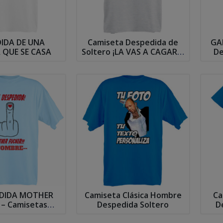
IDA DE UNA
Camiseta Despedida de
GA
 QUE SE CASA
Soltero ¡LA VAS A CAGAR Y
De
LO SABES!
EDIDA MOTHER
Camiseta Clásica Hombre
Ca
 – Camisetas
Despedida Soltero
D
idas Soltero