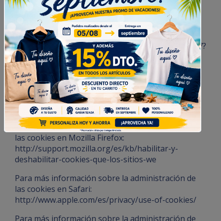
instrucciones y manuales de su navegador:
Para más información sobre la administración de
las cookies en Google Chrome:
https://support.google.com/chrome/answer/95647?
hl=es
Para más información sobre la administración de
las cookies en Internet Explorer:
http://windows.microsoft.com/es-es/windows-
vista/cookies-frequently-asked-questions
Para más información sobre la administración de
las cookies en Mozilla Firefox:
http://support.mozilla.org/es/kb/habilitar-y-
deshabilitar-cookies-que-los-sitios-we
Para más información sobre la administración de
las cookies en Safari:
http://www.apple.com/es/privacy/use-of-cookies/
Para más información sobre la administración de