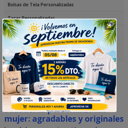
Bolsas de Tela Personalizadas
Tazas Personalizadas
Gorras Personalizadas
Regalos Originales
Sudadera Parejas
Ya sea para usar a diario, para la cuadrilla, una
empresa o un regalo especial,
puedes crear una
sudadera con el diseño que quieras en solo tres
pasos
con nuestra herramienta de personalización
online de una forma fácil e intuitiva.
Sudaderas personalizadas
mujer: agradables y originales