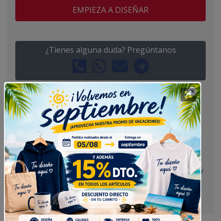
EMPIEZA A DISEÑAR
¿Tienes alguna duda? Pregúntanos
Sudadera oversize personalizada con capucha
unisex , diseño de cuello cruzado.
Su tejido y confección en 2X1 canalé con lycra en
puños y bajo, bolsillo canguro, hacen de esta
sudadera una prenda urbana perfecta para
personalizar con el diseño que quieras.
El gramaje de 320 g/mÇ aprox., su felpa perchada y
la composición de 80% Algodón / 20% Poliéster le
da una calidez extraordinaria.