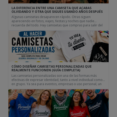
LA DIFERENCIA ENTRE UNA CAMISETA QUE ACABAS
OLVIDANDO Y OTRA QUE SIGUES USANDO AÑOS DESPUÉS
Algunas camisetas desaparecen rápido. Otras siguen
apareciendo en fotos, viajes, fiestas y noches que nadie
recuerda del todo. Hay camisetas que compras para salir del
paso. Cumplen su función durante un día concreto, hacen
gracia durante unas horas y después se pierden en el armario
sin demasiada historia. Pero hay otras que sobreviven a
mudanzas, […]
CÓMO DISEÑAR CAMISETAS PERSONALIZADAS QUE
REALMENTE FUNCIONEN (GUÍA COMPLETA)
Las camisetas personalizadas son una de las formas más
efectivas de expresar identidad, tanto a nivel individual como
en grupo. Ya sea para eventos, empresas o uso personal, un
buen diseño marca la diferencia entre una camiseta que pasa
desapercibida y una que realmente funciona. Si estás
pensando en crear tu propio diseño, puedes ver […]