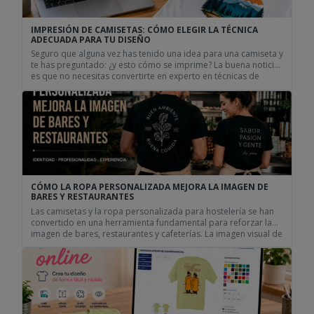
IMPRESIÓN DE CAMISETAS: CÓMO ELEGIR LA TÉCNICA
ADECUADA PARA TU DISEÑO
Seguro que alguna vez has tenido una idea para una camiseta y
te has preguntado: ¿y esto cómo se imprime? La buena noticia
es que no necesitas convertirte en experto en técnicas de
estampación para conseguir una camiseta que quede genial.
Lo importante es tener claro qué quieres hacer y dejar que la
técnica adecuada […]
CÓMO LA ROPA PERSONALIZADA MEJORA LA IMAGEN DE
BARES Y RESTAURANTES
Las camisetas y la ropa personalizada para hostelería se han
convertido en una herramienta fundamental para reforzar la
imagen de bares, restaurantes y cafeterías. La imagen visual de
un negocio influye directamente en la percepción de los
clientes. Hoy en día, los negocios de hostelería no solo
compiten por ofrecer buena comida o un servicio […]