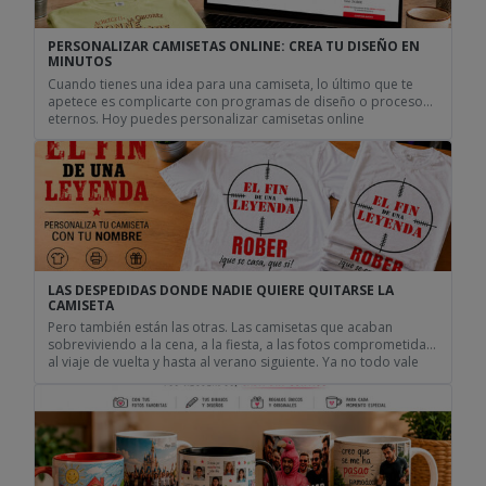
PERSONALIZAR CAMISETAS ONLINE: CREA TU DISEÑO EN
MINUTOS
Cuando tienes una idea para una camiseta, lo último que te
apetece es complicarte con programas de diseño o procesos
eternos. Hoy puedes personalizar camisetas online
directamente desde tu navegador, subir tus propias imágenes,
añadir textos y ver el resultado antes de hacer el pedido. Tanto
si quieres crear una camiseta para una despedida, una […]
LAS DESPEDIDAS DONDE NADIE QUIERE QUITARSE LA
CAMISETA
Pero también están las otras. Las camisetas que acaban
sobreviviendo a la cena, a la fiesta, a las fotos comprometidas,
al viaje de vuelta y hasta al verano siguiente. Ya no todo vale
Durante años las despedidas parecían competir por ver quién
llevaba la camiseta más escandalosa. Frases gigantes, colores
imposibles y diseños que parecían […]