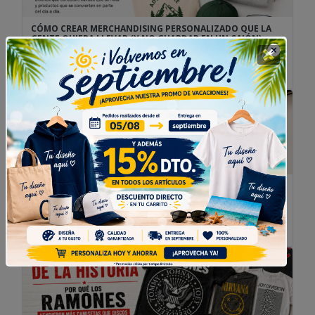
CÓMO CREAR MERCHANDISING PERSONALIZADO QUE LA
GENTE QUIERA LLEVAR (Y NO GUARDAR EN UN CAJÓN)
El merchandising personalizado ha dejado de ser un simple
regalo promocional. Hoy, las mejores prendas y productos
personalizados consiguen algo mucho más difícil: que las
personas quieran seguir utilizándolos durante años. El mejor
merchandising no parece merchandising Todos hemos
recibido alguna vez una camiseta personalizada, una bolsa de
tela personalizada o una taza personalizada con […]
SUDADERAS PERSONALIZADAS: TIPOS, TEJIDOS, MARCAS Y
CUÁL ELEGIR EN CADA CASO
Cuando pensamos en sudaderas personalizadas, lo primero
que suele venir a la cabeza es el diseño: un logo, una frase, el
nombre de una peña, una ilustración o el escudo de un grupo.
Pero antes de llegar a esa parte hay una decisión igual de
importante: elegir bien el tipo de sudadera. No todas las […]