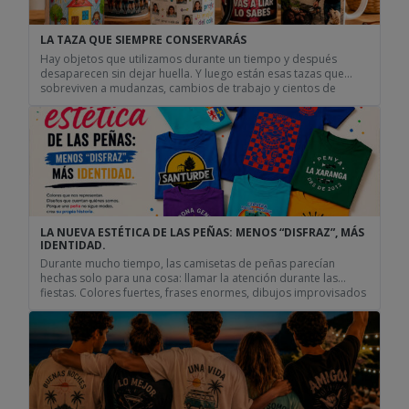
LA TAZA QUE SIEMPRE CONSERVARÁS
Hay objetos que utilizamos durante un tiempo y después
desaparecen sin dejar huella. Y luego están esas tazas que
sobreviven a mudanzas, cambios de trabajo y cientos de
desayunos. Curiosamente, casi nunca son las más caras ni las
más modernas. Lo que las hace especiales suele ser la historia
que llevan detrás Hay objetos que […]
LA NUEVA ESTÉTICA DE LAS PEÑAS: MENOS “DISFRAZ”, MÁS
IDENTIDAD.
Durante mucho tiempo, las camisetas de peñas parecían
hechas solo para una cosa: llamar la atención durante las
fiestas. Colores fuertes, frases enormes, dibujos improvisados
y ese punto de “disfraz” que funcionaba una noche, pero que
muchas veces acababa olvidado en el fondo del armario. Pero
algo está cambiando. Cada vez más grupos, cuadrillas y […]