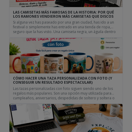
LAS CAMISETAS MÁS FAMOSAS DE LA HISTORIA: POR QUÉ
LOS RAMONES VENDIERON MÁS CAMISETAS QUE DISCOS
Si alguna vez has paseado por una gran ciudad, has ido a un
festival o simplemente has entrado en una tienda de ropa,
seguro que la has visto. Una camiseta negra, un águila dentro
de un círculo y cuatro apellidos escritos alrededor: Joey,
Johnny, Dee Dee y Tommy Ramone. Lo curioso es que muchas
de […]
CÓMO HACER UNA TAZA PERSONALIZADA CON FOTO (Y
CONSEGUIR UN RESULTADO ESPECTACULAR)
Las tazas personalizadas con foto siguen siendo uno de los
regalos más populares. Son una opción muy utilizada para
cumpleaños, aniversarios, despedidas de soltero y soltera o
regalos de empresa. Son prácticas, económicas y, cuando se
diseñan bien, se convierten en un recuerdo que se utiliza
durante años. La buena noticia es que hoy en […]