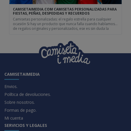
CAMISETAIMEDIA.COM CAMISETAS PERSONALIZADAS PARA
FIESTAS, PEÑAS, DESPEDIDAS Y RECUERDOS
Camisetas personalizadas: el regalo estrella para cualquier
ocasión Si hay un producto que nunca falla cuando hablamos
de regalos originales y personalizados, ese es sin duda la
camiseta personalizada. Es versátil, visible, divertida y, sobre
todo, capaz de representar exactamente lo que quieres
transmitir. Ya sea para una despedida de soltero, una peña, un
cumpleaños […]
CAMISETAIMEDIA
Envios.
Política de devoluciones.
Sobre nosotros.
Formas de pago.
Mi cuenta
SERVICIOS Y LEGALES