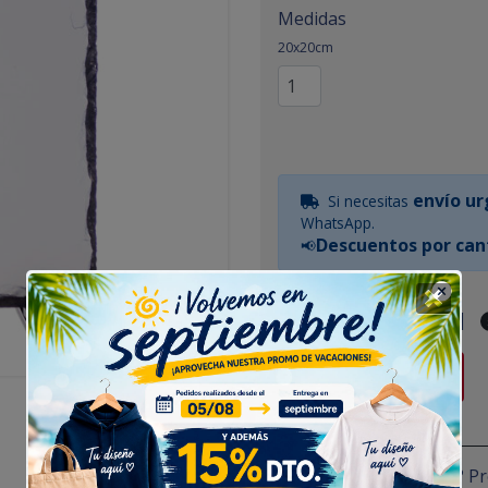
Medidas
20x20cm
envío u
Si necesitas
WhatsApp.
Descuentos por can
📢
Guía de tallas
|
Empieza a Diseñar
¿Tienes alguna duda? P