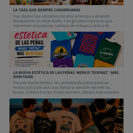
LA TAZA QUE SIEMPRE CONSERVARÁS
Hay objetos que utilizamos durante un tiempo y después
desaparecen sin dejar huella. Y luego están esas tazas que
sobreviven a mudanzas, cambios de trabajo y cientos de
desayunos. Curiosamente, casi nunca son las más caras ni las
más modernas. Lo que las hace especiales suele ser la historia
que llevan detrás Hay objetos que […]
LA NUEVA ESTÉTICA DE LAS PEÑAS: MENOS “DISFRAZ”, MÁS
IDENTIDAD.
Durante mucho tiempo, las camisetas de peñas parecían
hechas solo para una cosa: llamar la atención durante las
fiestas. Colores fuertes, frases enormes, dibujos improvisados
y ese punto de “disfraz” que funcionaba una noche, pero que
muchas veces acababa olvidado en el fondo del armario. Pero
algo está cambiando. Cada vez más grupos, cuadrillas y […]