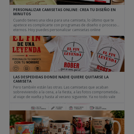
PERSONALIZAR CAMISETAS ONLINE: CREA TU DISEÑO EN
MINUTOS
Cuando tienes una idea para una camiseta, lo último que te
apetece es complicarte con programas de diseño o procesos
eternos. Hoy puedes personalizar camisetas online
directamente desde tu navegador, subir tus propias imágenes,
añadir textos y ver el resultado antes de hacer el pedido. Tanto
si quieres crear una camiseta para una despedida, una […]
LAS DESPEDIDAS DONDE NADIE QUIERE QUITARSE LA
CAMISETA
Pero también están las otras. Las camisetas que acaban
sobreviviendo a la cena, a la fiesta, a las fotos comprometidas,
al viaje de vuelta y hasta al verano siguiente. Ya no todo vale
Durante años las despedidas parecían competir por ver quién
llevaba la camiseta más escandalosa. Frases gigantes, colores
imposibles y diseños que parecían […]