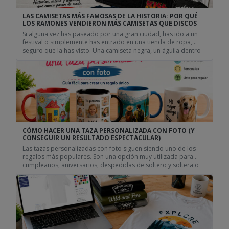
LAS CAMISETAS MÁS FAMOSAS DE LA HISTORIA: POR QUÉ
LOS RAMONES VENDIERON MÁS CAMISETAS QUE DISCOS
Si alguna vez has paseado por una gran ciudad, has ido a un
festival o simplemente has entrado en una tienda de ropa,
seguro que la has visto. Una camiseta negra, un águila dentro
de un círculo y cuatro apellidos escritos alrededor: Joey,
Johnny, Dee Dee y Tommy Ramone. Lo curioso es que muchas
de […]
CÓMO HACER UNA TAZA PERSONALIZADA CON FOTO (Y
CONSEGUIR UN RESULTADO ESPECTACULAR)
Las tazas personalizadas con foto siguen siendo uno de los
regalos más populares. Son una opción muy utilizada para
cumpleaños, aniversarios, despedidas de soltero y soltera o
regalos de empresa. Son prácticas, económicas y, cuando se
diseñan bien, se convierten en un recuerdo que se utiliza
durante años. La buena noticia es que hoy en […]