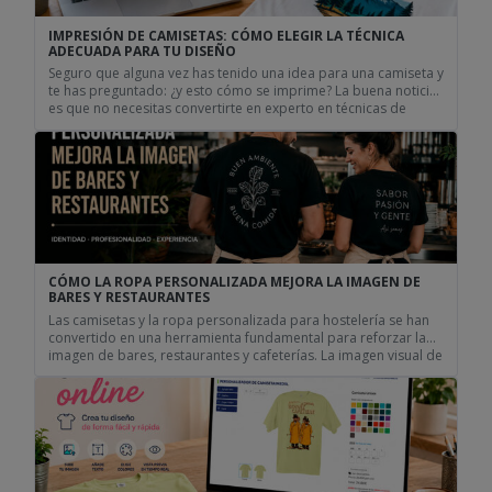
IMPRESIÓN DE CAMISETAS: CÓMO ELEGIR LA TÉCNICA
ADECUADA PARA TU DISEÑO
Seguro que alguna vez has tenido una idea para una camiseta y
te has preguntado: ¿y esto cómo se imprime? La buena noticia
es que no necesitas convertirte en experto en técnicas de
estampación para conseguir una camiseta que quede genial.
Lo importante es tener claro qué quieres hacer y dejar que la
técnica adecuada […]
CÓMO LA ROPA PERSONALIZADA MEJORA LA IMAGEN DE
BARES Y RESTAURANTES
Las camisetas y la ropa personalizada para hostelería se han
convertido en una herramienta fundamental para reforzar la
imagen de bares, restaurantes y cafeterías. La imagen visual de
un negocio influye directamente en la percepción de los
clientes. Hoy en día, los negocios de hostelería no solo
compiten por ofrecer buena comida o un servicio […]