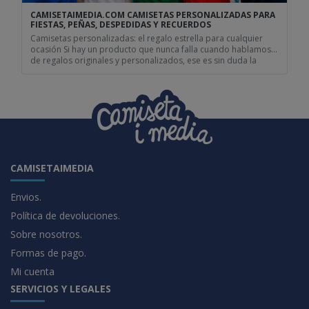
CAMISETAIMEDIA.COM CAMISETAS PERSONALIZADAS PARA
FIESTAS, PEÑAS, DESPEDIDAS Y RECUERDOS
Camisetas personalizadas: el regalo estrella para cualquier
ocasión Si hay un producto que nunca falla cuando hablamos
de regalos originales y personalizados, ese es sin duda la
camiseta personalizada. Es versátil, visible, divertida y, sobre
todo, capaz de representar exactamente lo que quieres
transmitir. Ya sea para una despedida de soltero, una peña, un
cumpleaños […]
CAMISETAIMEDIA
Envios.
Política de devoluciones.
Sobre nosotros.
Formas de pago.
Mi cuenta
SERVICIOS Y LEGALES