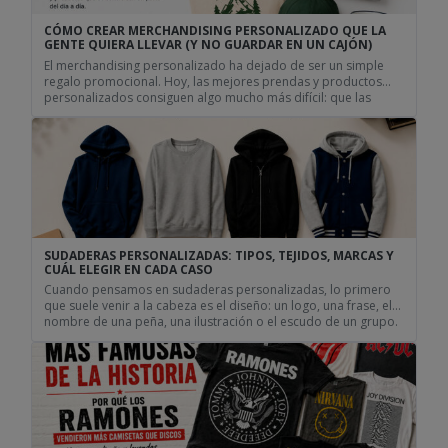
CÓMO CREAR MERCHANDISING PERSONALIZADO QUE LA
GENTE QUIERA LLEVAR (Y NO GUARDAR EN UN CAJÓN)
El merchandising personalizado ha dejado de ser un simple
regalo promocional. Hoy, las mejores prendas y productos
personalizados consiguen algo mucho más difícil: que las
personas quieran seguir utilizándolos durante años. El mejor
merchandising no parece merchandising Todos hemos
recibido alguna vez una camiseta personalizada, una bolsa de
tela personalizada o una taza personalizada con […]
SUDADERAS PERSONALIZADAS: TIPOS, TEJIDOS, MARCAS Y
CUÁL ELEGIR EN CADA CASO
Cuando pensamos en sudaderas personalizadas, lo primero
que suele venir a la cabeza es el diseño: un logo, una frase, el
nombre de una peña, una ilustración o el escudo de un grupo.
Pero antes de llegar a esa parte hay una decisión igual de
importante: elegir bien el tipo de sudadera. No todas las […]