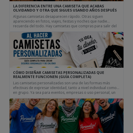
LA DIFERENCIA ENTRE UNA CAMISETA QUE ACABAS
OLVIDANDO Y OTRA QUE SIGUES USANDO AÑOS DESPUÉS
Algunas camisetas desaparecen rápido. Otras siguen
apareciendo en fotos, viajes, fiestas y noches que nadie
recuerda del todo. Hay camisetas que compras para salir del
paso. Cumplen su función durante un día concreto, hacen
gracia durante unas horas y después se pierden en el armario
sin demasiada historia. Pero hay otras que sobreviven a
mudanzas, […]
CÓMO DISEÑAR CAMISETAS PERSONALIZADAS QUE
REALMENTE FUNCIONEN (GUÍA COMPLETA)
Las camisetas personalizadas son una de las formas más
efectivas de expresar identidad, tanto a nivel individual como
en grupo. Ya sea para eventos, empresas o uso personal, un
buen diseño marca la diferencia entre una camiseta que pasa
desapercibida y una que realmente funciona. Si estás
pensando en crear tu propio diseño, puedes ver […]