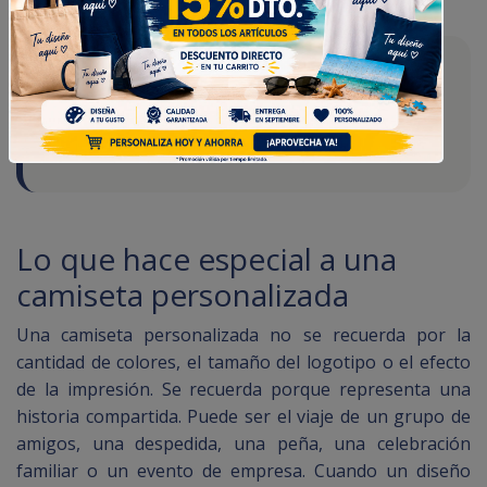
Algunas prendas acaban
teniendo memoria propia.
Lo que hace especial a una
camiseta personalizada
Una camiseta personalizada no se recuerda por la
cantidad de colores, el tamaño del logotipo o el efecto
de la impresión. Se recuerda porque representa una
historia compartida. Puede ser el viaje de un grupo de
amigos, una despedida, una peña, una celebración
familiar o un evento de empresa. Cuando un diseño