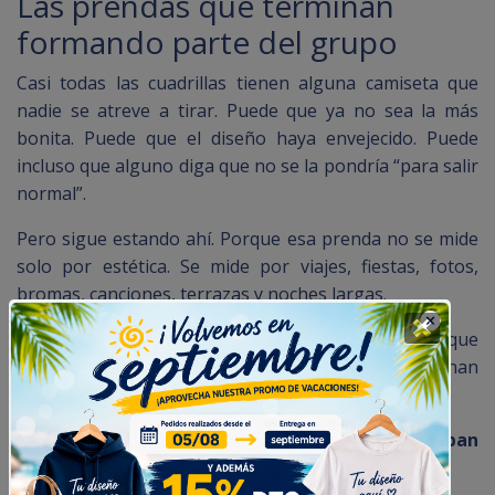
Las prendas que terminan
formando parte del grupo
Casi todas las cuadrillas tienen alguna camiseta que
nadie se atreve a tirar. Puede que ya no sea la más
bonita. Puede que el diseño haya envejecido. Puede
incluso que alguno diga que no se la pondría “para salir
normal”.
Pero sigue estando ahí. Porque esa prenda no se mide
solo por estética. Se mide por viajes, fiestas, fotos,
bromas, canciones, terrazas y noches largas.
Muchas cuadrillas acaban creando diseños que
empiezan casi como una broma y terminan
apareciendo cada verano durante años.
→ Por qué casi todas las cuadrillas acaban
haciéndose sudaderas