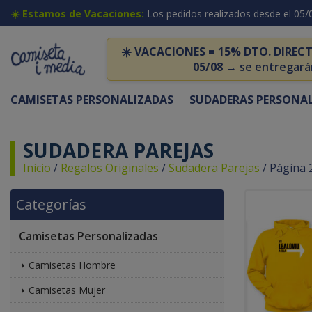
☀️ Estamos de Vacaciones:
Los pedidos realizados desde el 05/
☀️
VACACIONES = 15% DTO. DIRECT
05/08
→ se entregará
CAMISETAS PERSONALIZADAS
SUDADERAS PERSONA
SUDADERA PAREJAS
Inicio
/
Regalos Originales
/
Sudadera Parejas
/
Página 
Categorías
Camisetas Personalizadas
Camisetas Hombre
Camisetas Mujer