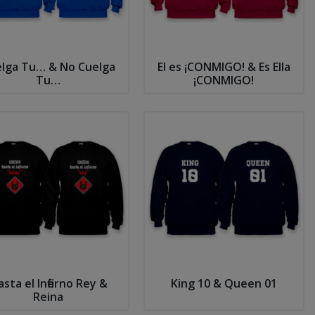
lga Tu… & No Cuelga
El es ¡CONMIGO! & Es Ella
Tu…
¡CONMIGO!
sta el Infierno Rey &
King 10 & Queen 01
Reina