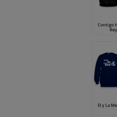
Contigo ha
Rey
El y La M