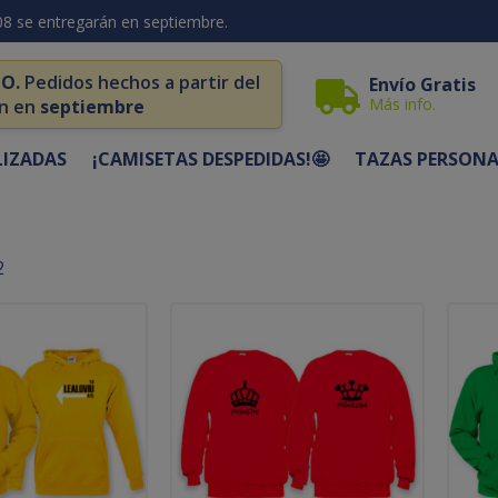
08 se entregarán en septiembre.
O.
Pedidos hechos a partir del
Envío Gratis
Más info.
n en
septiembre
LIZADAS
¡CAMISETAS DESPEDIDAS!🤩
TAZAS PERSONA
2