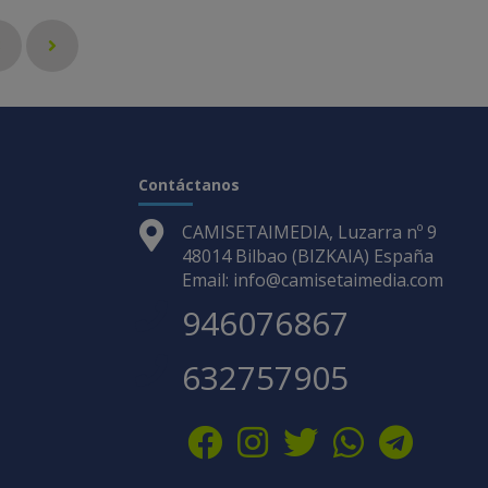
3
Contáctanos
CAMISETAIMEDIA, Luzarra nº 9
48014 Bilbao (BIZKAIA) España
Email: info@camisetaimedia.com
946076867
632757905