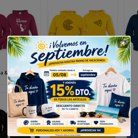
a & Nire Maitea
Pizza & Porción