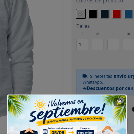
Colores del producto
Tallas
S
M
L
XL
envío u
Si necesitas
WhatsApp.
Descuentos por can
📢
Guía de tallas
|
Empieza a Diseñar