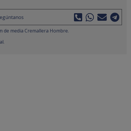
regúntanos
om de media Cremallera Hombre.
l.