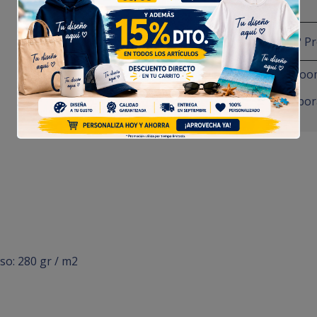
¿Tienes alguna duda? P
Sudadera Frut of the Lo
Perfecta como ropa labora
so: 280 gr / m2