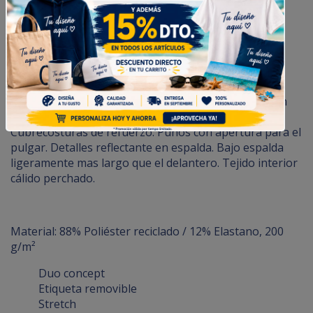
Sudadera deportiva unisex
Sudadera técnica de manga larga ranglán. Cuello con
media cremallera invertida con detalle reflectante.
Cubrecosturas de refuerzo. Puños con apertura para el
pulgar. Detalles reflectante en espalda. Bajo espalda
ligeramente mas largo que el delantero. Tejido interior
cálido perchado.
Material: 88% Poliéster reciclado / 12% Elastano, 200
g/m²
Duo concept
Etiqueta removible
Stretch