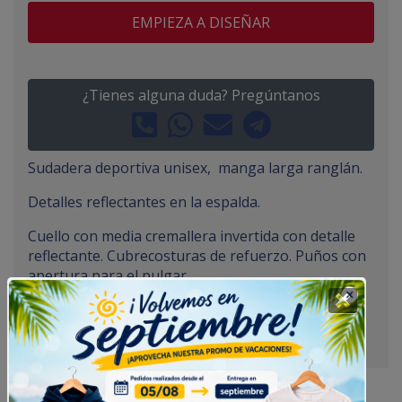
EMPIEZA A DISEÑAR
¿Tienes alguna duda? Pregúntanos
Sudadera deportiva unisex, manga larga ranglán.
Detalles reflectantes en la espalda.
Cuello con media cremallera invertida con detalle
reflectante. Cubrecosturas de refuerzo. Puños con
apertura para el pulgar
Bajo espalda ligeramente mas largo que el
delantero. Tejido interior cálido perchado.