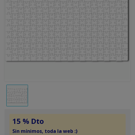
15 % Dto
Sin mínimos, toda la web :)