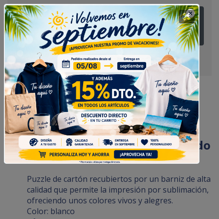
¿Tienes alguna duda? Pregúntanos
Puzzle Personalizado de 300 Piezas
Puzzle de 300 Piezas Personalizado
de 40 x 29 cm.
Puzzle de cartón recubiertos por un barniz de alta
calidad que permite la impresión por sublimación,
ofreciendo unos colores vivos y alegres.
Color: blanco