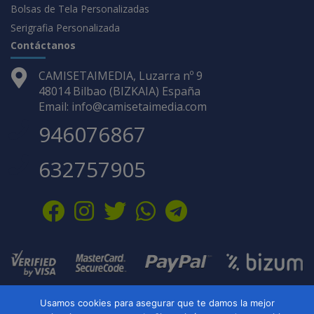
Bolsas de Tela Personalizadas
Serigrafia Personalizada
Contáctanos
CAMISETAIMEDIA, Luzarra nº 9
48014 Bilbao (BIZKAIA) España
Email: info@camisetaimedia.com
946076867
632757905
Usamos cookies para asegurar que te damos la mejor
Camisetaimedia comercio electrónico de artículos personalizados ·