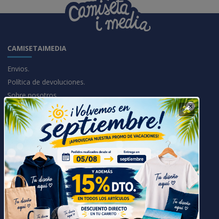
CAMISETAIMEDIA
Envios.
Política de devoluciones.
Sobre nosotros.
Formas de pago.
Mi cuenta
SERVICIOS Y LEGALES
Preguntas Frecuentes.
Política de compra
Política de privacidad
Política de Cookies
Puntos de Fidelización