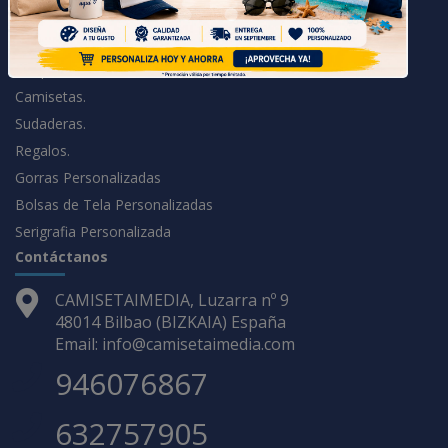
Contacto
PAGINAS DESTACADAS
Despedidas Soltero.
Camisetas.
Sudaderas.
Regalos.
Gorras Personalizadas
Bolsas de Tela Personalizadas
Serigrafia Personalizada
Contáctanos
CAMISETAIMEDIA, Luzarra nº 9
48014 Bilbao (BIZKAIA) España
Email: info@camisetaimedia.com
946076867
632757905