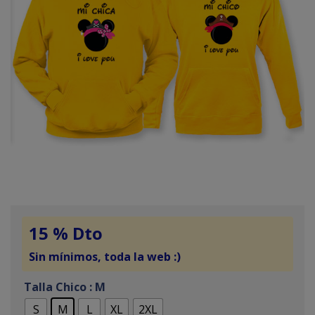
15 % Dto
Sin mínimos, toda la web :)
Talla Chico
: M
S
M
L
XL
2XL