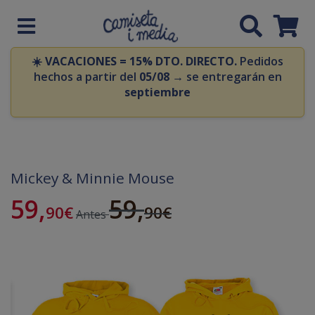
☀️
VACACIONES = 15% DTO. DIRECTO.
Pedidos
hechos a partir del
05/08
→ se entregarán en
septiembre
Mickey & Minnie Mouse
59,
59,
90
€
90
€
Antes