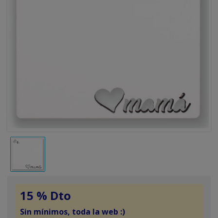
15 % Dto
Sin mínimos, toda la web :)