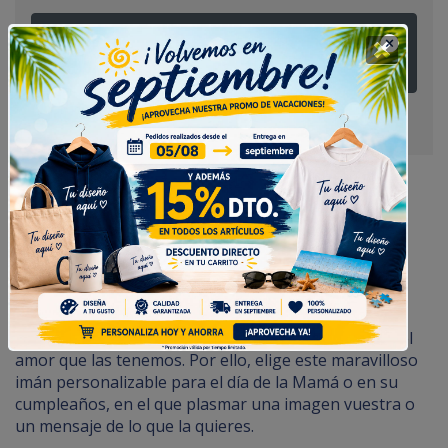
¿Tienes alguna duda? Pregúntanos
Imán Personalizado Love Mama.
Imán Personalizada para Regalo.
Las madres se merecen que demostremos siempre el
amor que las tenemos. Por ello, elige este maravilloso
imán personalizable para el día de la Mamá o en su
cumpleaños, en el que plasmar una imagen vuestra o
un mensaje de lo que la quieres.