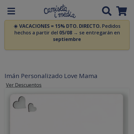
☀️
VACACIONES = 15% DTO. DIRECTO.
Pedidos
hechos a partir del
05/08
→ se entregarán en
septiembre
Imán Personalizado Love Mama
Ver Descuentos