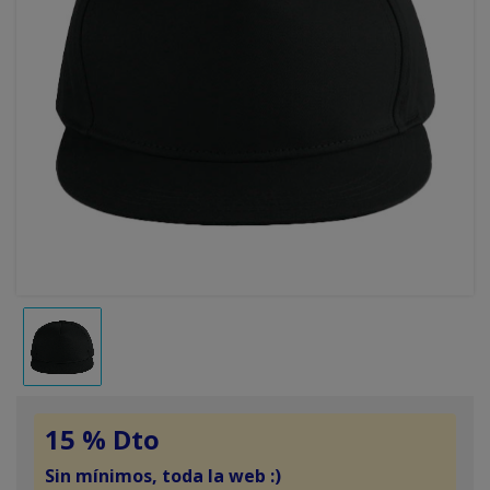
15 % Dto
Sin mínimos, toda la web :)