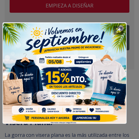
EMPIEZA A DISEÑAR
¿Tienes alguna duda? Pregúntanos
Gorra Personalizada Visera Plana Bicolor
Gorra Personalizada Combinada
Visera Plana.
La gorra con visera plana es la más utilizada entre los