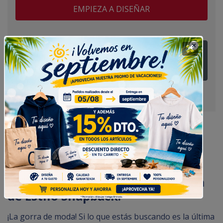
EMPIEZA A DISEÑAR
¿Tienes alguna duda? Pregúntanos
Gorra Personalizada Bicolor Snapback
Gorra Personalizada Contrastada
de Estilo Snapback.
¡La gorra de moda! Si lo que estás buscando es la última