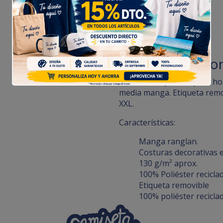
Camiseta Depor
Camiseta deportiva para ho
media manga. Etiqueta removi
XXL.
Características:
Manga ranglan.
Costuras decorativas 
130 g/m² aprox.
100% Poliéster recicla
Etiqueta removible
100% poliéster reciclad