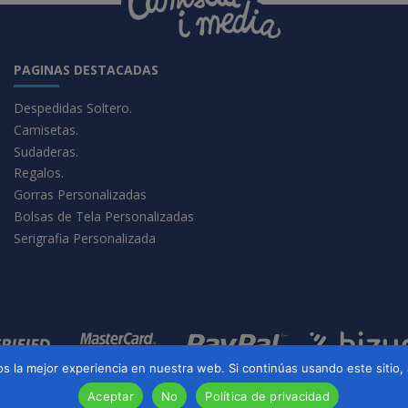
PAGINAS DESTACADAS
Despedidas Soltero.
Camisetas.
Sudaderas.
Regalos.
Gorras Personalizadas
Bolsas de Tela Personalizadas
Serigrafia Personalizada
 la mejor experiencia en nuestra web. Si continúas usando este sitio,
Aceptar
No
Política de privacidad