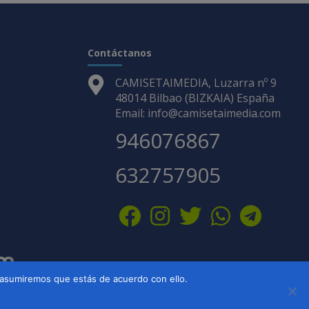
Contáctanos
CAMISETAIMEDIA, Luzarra nº 9
48014 Bilbao (BIZKAIA) España
Email: info@camisetaimedia.com
946076867
632757905
 asumiremos que estás de acuerdo con ello.