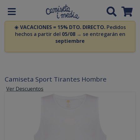
☀️
VACACIONES = 15% DTO. DIRECTO.
Pedidos
hechos a partir del
05/08
→ se entregarán en
septiembre
Camiseta Sport Tirantes Hombre
Ver Descuentos