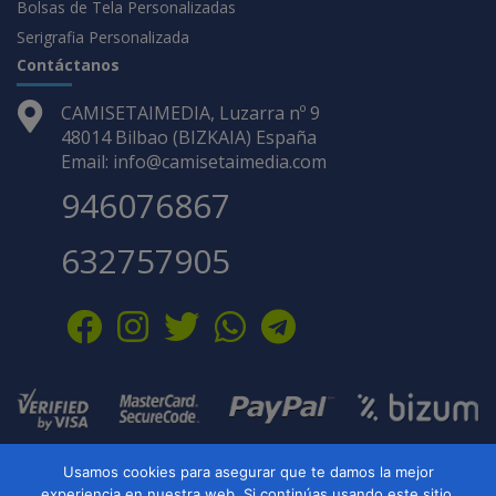
Bolsas de Tela Personalizadas
Serigrafia Personalizada
Contáctanos
CAMISETAIMEDIA, Luzarra nº 9
48014 Bilbao (BIZKAIA) España
Email: info@camisetaimedia.com
946076867
632757905
Usamos cookies para asegurar que te damos la mejor
Camisetaimedia comercio electrónico de artículos personalizados ·
experiencia en nuestra web. Si continúas usando este sitio,