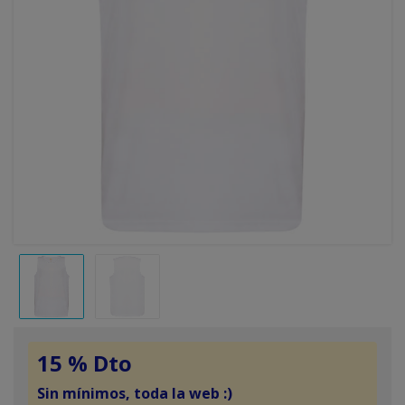
15 % Dto
Sin mínimos, toda la web :)