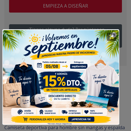
EMPIEZA A DISEÑAR
¿Tienes alguna duda? Pregúntanos
Camiseta Sport Tirantes Hombre
Camiseta deportiva para hombre
sin mangas
Camiseta deportiva para hombre sin mangas y espalda