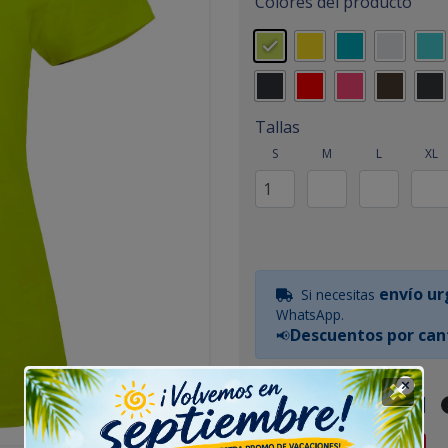
Colores del producto
Tallas
S
M
L
XL
envío u
Si necesitas
WhatsApp.
Descuentos por can
📢
Guía de tallas
|