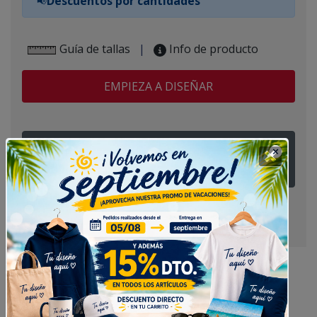
Descuentos por cantidades
📢
Guía de tallas
|
Info de producto
EMPIEZA A DISEÑAR
¿Tienes alguna duda? Pregúntanos
Camiseta Manga Larga Hombre básica, también
disponible para mujer y niño.