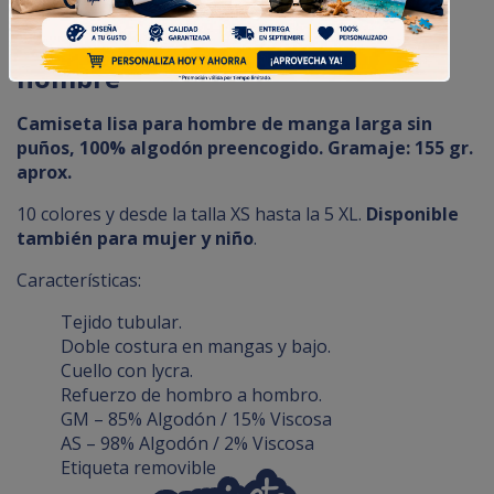
Camiseta manga larga para
hombre
Camiseta lisa para hombre de manga larga sin
puños, 100% algodón preencogido. Gramaje: 155 gr.
aprox.
10 colores y desde la talla XS hasta la 5 XL.
Disponible
también para mujer y niño
.
Características:
Tejido tubular.
Doble costura en mangas y bajo.
Cuello con lycra.
Refuerzo de hombro a hombro.
GM – 85% Algodón / 15% Viscosa
AS – 98% Algodón / 2% Viscosa
Etiqueta removible