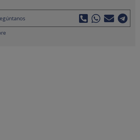
regúntanos
bre